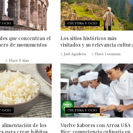
Y OCIO
CULTURA Y OCIO
ades que concentran el
Los sitios históricos más
ero de monumentos
visitados y su relevancia cultur
Jael Aguilera
Hace 1 semana
Hace 6 días
Y OCIO
CULTURA Y OCIO
a alimentación de los
Vuelve Sabores con Arroz USA
es para crear hábitos
Rice: competencia culinaria en