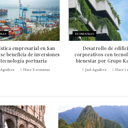
RAS
HONDURAS
ística empresarial en San
Desarrollo de edific
se beneficia de inversiones
corporativos con tecnol
 tecnología portuaria
bienestar por Grupo K
 Aguilera
Hace 2 semanas
Jael Aguilera
Hace 1