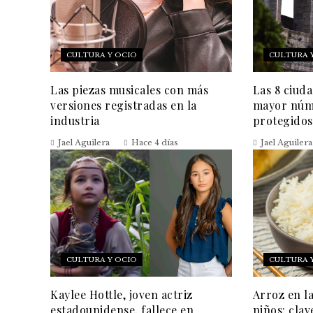
CULTURA Y OCIO
CULTURA 
Las piezas musicales con más
Las 8 ciud
versiones registradas en la
mayor núm
industria
protegidos
Jael Aguilera
Hace 4 días
Jael Aguilera
CULTURA Y OCIO
CULTURA 
Kaylee Hottle, joven actriz
Arroz en l
estadounidense, fallece en
niños: clav