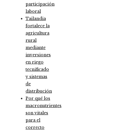
participación
laboral
Tailandia
fortalece la
agricultura
rural
mediante
inversiones
en riego
tecnificado
y sistemas
de
distribución
Por qué los
macronutrientes
son vitales
para el
correcto