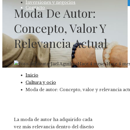
Inversiones y negocios
Contacto
Moda De Autor:
Concepto, Valor Y
Relevancia Actual
Jael Aguilera
Hace 4 meses
Hace 4 me
Inicio
Cultura y ocio
Moda de autor: Concepto, valor y relevancia act
La moda de autor ha adquirido cada
vez más relevancia dentro del diseño