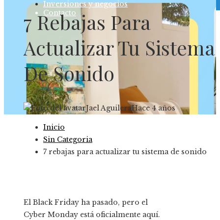
Inversiones y negocios
Contacto
7 Rebajas Para
Actualizar Tu Sistema
De Sonido
Jael Aguilera
Hace 4 años
Inicio
Sin Categoria
7 rebajas para actualizar tu sistema de sonido
El Black Friday ha pasado, pero el
Cyber ​​​​Monday está oficialmente aquí.