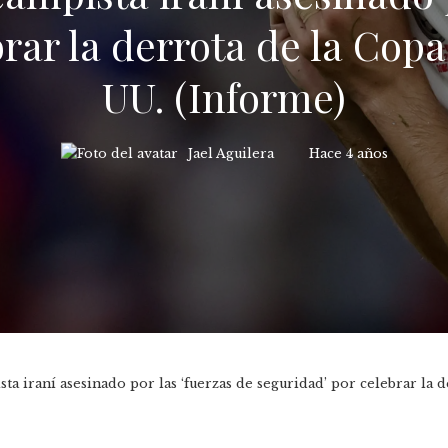
brar la derrota de la Cop
UU. (Informe)
Jael Aguilera
Hace 4 años
 iraní asesinado por las ‘fuerzas de seguridad’ por celebrar la 