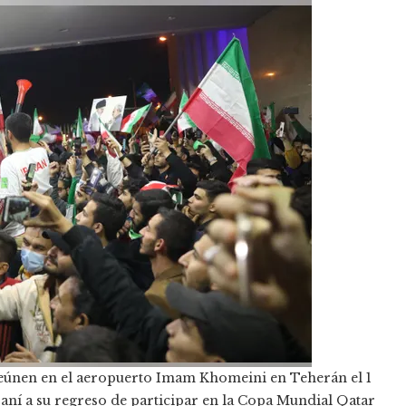
reúnen en el aeropuerto Imam Khomeini en Teherán el 1
raní a su regreso de participar en la Copa Mundial Qatar