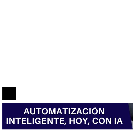
Honduras
Inversiones y negocios
Responsabilidad social
Mapa Del Sitio
Política de Privacidad
Marco Legal del Sitio
Quiénes somos
Contacto
© 2026 Todos los derechos reservados.