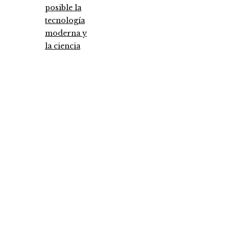
posible la
tecnología
moderna y
la ciencia
Entradas Recientes
Análisis detallado de los fondos que marcaron 
antes y un después
Pruebas de conocimiento cero como herramien
clave para la seguridad y privacidad empresaria
Estocolmo 1972 y el inicio de la diplomacia
ambiental internacional
Categories
Ciencia y tecnología
Cultura y ocio