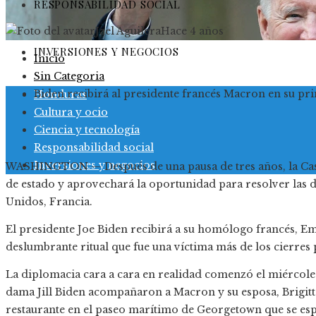
RESPONSABILIDAD SOCIAL
Jael Aguilera
Hace 4 años
INVERSIONES Y NEGOCIOS
Inicio
Sin Categoria
Biden recibirá al presidente francés Macron en su pr
Honduras
Cultura y ocio
Ciencia y tecnología
Responsabilidad social
Inversiones y negocios
WASHINGTON — Después de una pausa de tres años, la Casa 
de estado y aprovechará la oportunidad para resolver las d
Unidos, Francia.
El presidente Joe Biden recibirá a su homólogo francés, E
deslumbrante ritual que fue una víctima más de los cierres
La diplomacia cara a cara en realidad comenzó el miércole
dama Jill Biden acompañaron a Macron y su esposa, Brigitte
restaurante en el paseo marítimo de Georgetown que se espe