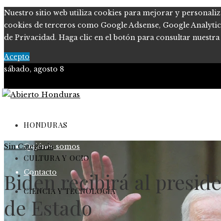
Nuestro sitio web utiliza cookies para mejorar y personaliz
cookies de terceros como Google Adsense, Google Analytics o
de Privacidad. Haga clic en el botón para consultar nuestra 
Acepto
sábado, agosto 8
Política de Privacidad
Marco Legal del Sitio
HONDURAS
Sin Categoria
Quiénes somos
CULTURA Y OCIO
Contacto
Biden recibirá al presi
CIENCIA Y TECNOLOGÍA
de Estado