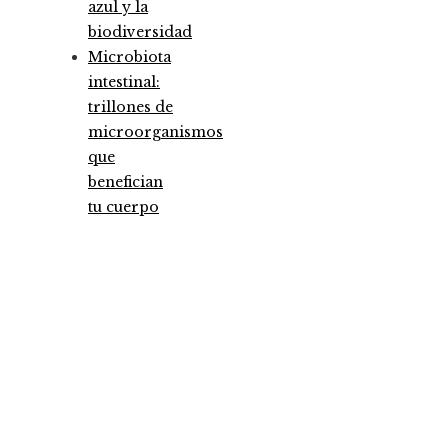
azul y la
biodiversidad
Microbiota
intestinal:
trillones de
microorganismos
que
benefician
tu cuerpo
Entradas Recientes
Las megadquisiciones que marcaron hitos
financieros históricos
Los 10 animales con sentidos más agudos para
detectar cambios en el ambiente
Análisis detallado de los fondos que marcaron 
antes y un después