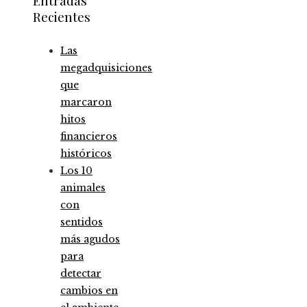
Entradas
Recientes
Las
megadquisiciones
que
marcaron
hitos
financieros
históricos
Los 10
animales
con
sentidos
más agudos
para
detectar
cambios en