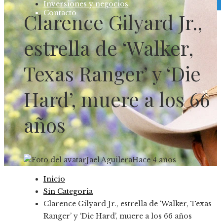
Inversiones y negocios
Contacto
Clarence Gilyard Jr.,
estrella de ‘Walker,
Texas Ranger’ y ‘Die
Hard’, muere a los 66
años
Jael Aguilera
Hace 4 años
Inicio
Sin Categoria
Clarence Gilyard Jr., estrella de ‘Walker, Texas
Ranger’ y ‘Die Hard’, muere a los 66 años