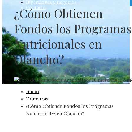
Inversiones y negocios
Contacto
¿Cómo Obtienen
Fondos los Programas
Nutricionales en
Olancho?
Sofía Aranda
Hace 10 meses
Hace 5 m
Inicio
Honduras
¿Cómo Obtienen Fondos los Programas
Nutricionales en Olancho?