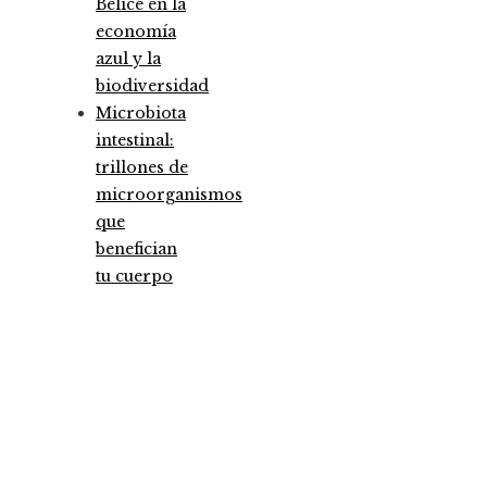
Belice en la
economía
azul y la
biodiversidad
Microbiota
intestinal:
trillones de
microorganismos
que
benefician
tu cuerpo
Entradas Recientes
Las megadquisiciones que marcaron hitos
financieros históricos
Los 10 animales con sentidos más agudos para
detectar cambios en el ambiente