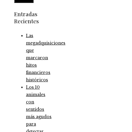
Entradas
Recientes
Las
megadquisiciones
que
marcaron
hitos
financieros
históricos
Los 10
animales
con
sentidos
más agudos
para
detectar