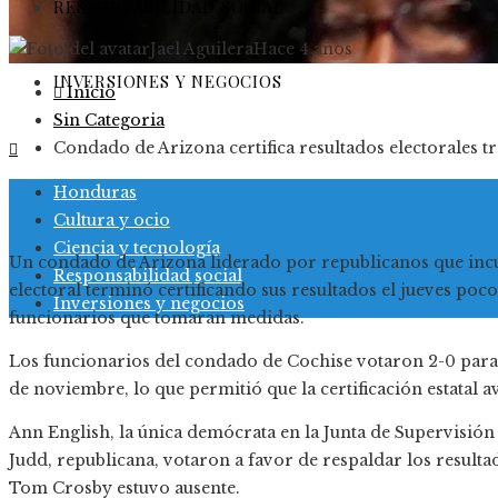
RESPONSABILIDAD SOCIAL
Jael Aguilera
Hace 4 años
INVERSIONES Y NEGOCIOS
Inicio
Sin Categoria
Condado de Arizona certifica resultados electorales tr
Honduras
Cultura y ocio
Ciencia y tecnología
Un condado de Arizona liderado por republicanos que incum
Responsabilidad social
electoral terminó certificando sus resultados el jueves poc
Inversiones y negocios
funcionarios que tomaran medidas.
Los funcionarios del condado de Cochise votaron 2-0 para a
de noviembre, lo que permitió que la certificación estatal a
Ann English, la única demócrata en la Junta de Supervisión
Judd, republicana, votaron a favor de respaldar los result
Tom Crosby estuvo ausente.