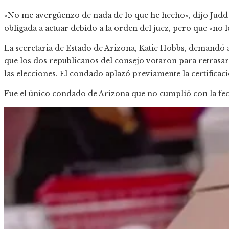
«No me avergüenzo de nada de lo que he hecho», dijo Judd a
obligada a actuar debido a la orden del juez, pero que «no 
La secretaria de Estado de Arizona, Katie Hobbs, demandó
que los dos republicanos del consejo votaron para retrasar 
las elecciones. El condado aplazó previamente la certifica
Fue el único condado de Arizona que no cumplió con la fech