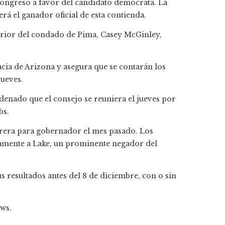
 Congreso a favor del candidato demócrata. La
rá el ganador oficial de esta contienda.
perior del condado de Pima, Casey McGinley,
acia de Arizona y asegura que se contarán los
jueves.
enado que el consejo se reuniera el jueves por
bs.
rrera para gobernador el mes pasado. Los
amente a Lake, un prominente negador del
us resultados antes del 8 de diciembre, con o sin
ews.