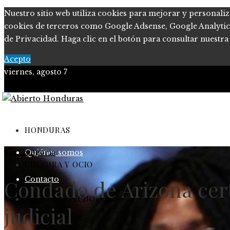
Nuestro sitio web utiliza cookies para mejorar y personaliz
cookies de terceros como Google Adsense, Google Analytics o
de Privacidad. Haga clic en el botón para consultar nuestra 
Acepto
viernes, agosto 7
Política de Privacidad
Marco Legal del Sitio
HONDURAS
Sin Categoria
Quiénes somos
CULTURA Y OCIO
Contacto
Condado de Arizona certi
CIENCIA Y TECNOLOGÍA
judicial