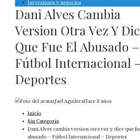
Inversiones y negocios
Contacto
Dani Alves Cambia
Version Otra Vez Y Di
Que Fue El Abusado –
Fútbol Internacional 
Deportes
Jael Aguilera
Hace 3 años
Inicio
Sin Categoria
Dani Alves cambia version otra vez y dice que fu
abusado – Fútbol Internacional – Deportes