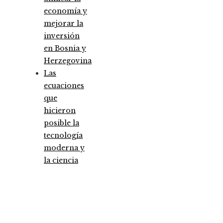
economía y
mejorar la
inversión
en Bosnia y
Herzegovina
Las
ecuaciones
que
hicieron
posible la
tecnología
moderna y
la ciencia
Entradas Recientes
Análisis detallado de los fondos que marcaron 
antes y un después