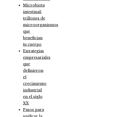
Microbiota
intestinal:
trillones de
microorganismos
que
benefician
tu cuerpo
Estrategias
empresariales
que
definieron
el
crecimiento
industrial
en el siglo
XX
Pasos para
unificar la