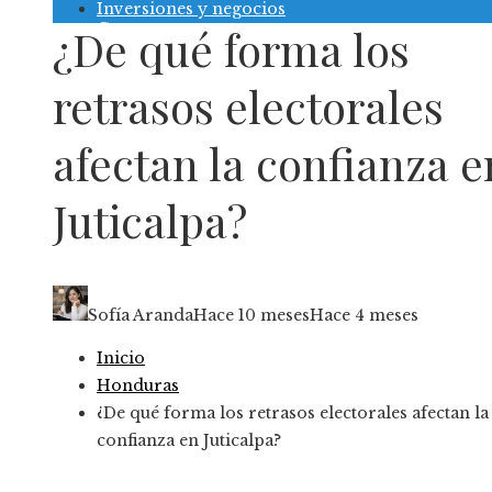
Inversiones y negocios
Contacto
¿De qué forma los
retrasos electorales
afectan la confianza e
Juticalpa?
Sofía Aranda
Hace 10 meses
Hace 4 meses
Inicio
Honduras
¿De qué forma los retrasos electorales afectan la
confianza en Juticalpa?