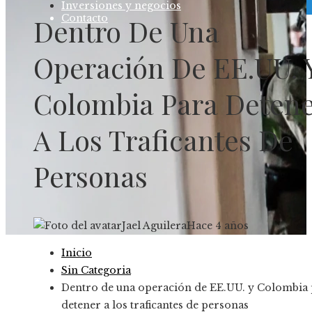
Inversiones y negocios
Contacto
Dentro De Una
Operación De EE.UU. 
Colombia Para Deten
A Los Traficantes De
Personas
Jael Aguilera
Hace 4 años
Inicio
Sin Categoria
Dentro de una operación de EE.UU. y Colombia 
detener a los traficantes de personas