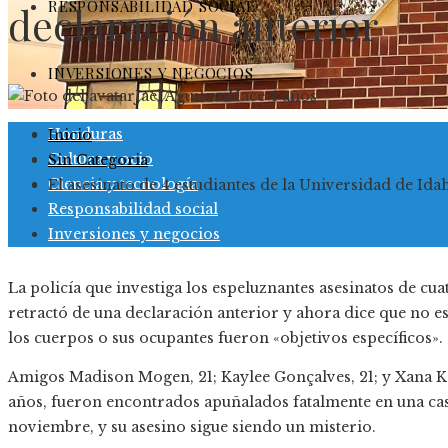
RESPONSABILIDAD SOCIAL
declaración anterior
INVERSIONES Y NEGOCIOS
Jael Aguilera
Hace 4 años
Honduras
Inicio
Cultura y ocio
Sin Categoria
Ciencia y tecnología
El asesinato de 4 estudiantes de la Universidad de Ida
Responsabilidad social
Inversiones y negocios
La policía que investiga los espeluznantes asesinatos de cua
retractó de una declaración anterior y ahora dice que no es
los cuerpos o sus ocupantes fueron «objetivos específicos».
Amigos Madison Mogen, 21; Kaylee Gonçalves, 21; y Xana Ke
años, fueron encontrados apuñalados fatalmente en una cas
noviembre, y su asesino sigue siendo un misterio.