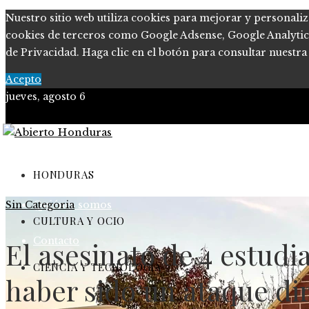
Nuestro sitio web utiliza cookies para mejorar y personaliz
cookies de terceros como Google Adsense, Google Analytics o
de Privacidad. Haga clic en el botón para consultar nuestra 
Acepto
jueves, agosto 6
Política de Privacidad
Marco Legal del Sitio
HONDURAS
Sin Categoria
Quiénes somos
CULTURA Y OCIO
Contacto
El asesinato de 4 estud
CIENCIA Y TECNOLOGÍA
haber sido un ataque diri