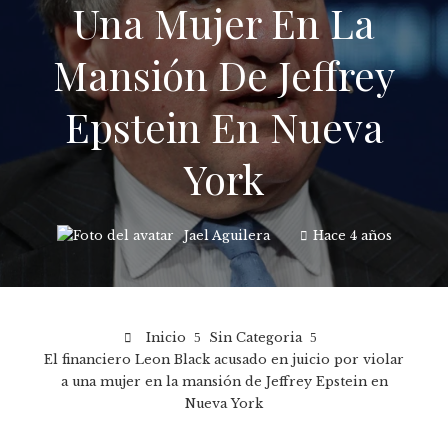
Una Mujer En La
Mansión De Jeffrey
Epstein En Nueva
York
Jael Aguilera
Hace 4 años
Inicio
Sin Categoria
El financiero Leon Black acusado en juicio por violar
a una mujer en la mansión de Jeffrey Epstein en
Nueva York