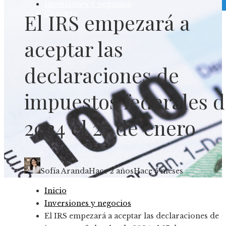
Inversiones y negocios
Contacto
El IRS empezará a
aceptar las
declaraciones de
impuestos federales d
2024 el 27 de enero
Sofía Aranda
Hace 2 años
Hace 5 meses
Inicio
Inversiones y negocios
El IRS empezará a aceptar las declaraciones de