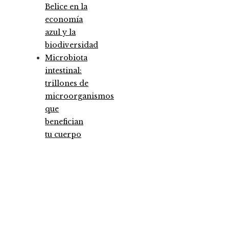
Belice en la
economía
azul y la
biodiversidad
Microbiota
intestinal:
trillones de
microorganismos
que
benefician
tu cuerpo
Entradas Recientes
Las megadquisiciones que marcaron hitos
financieros históricos
Los 10 animales con sentidos más agudos para
detectar cambios en el ambiente