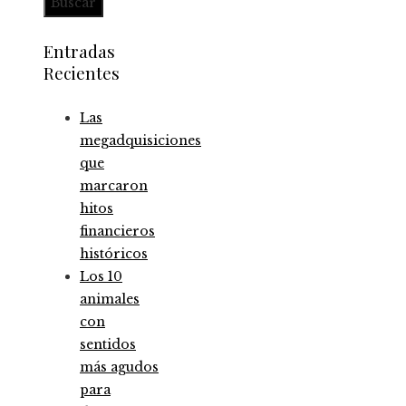
Entradas
Recientes
Las
megadquisiciones
que
marcaron
hitos
financieros
históricos
Los 10
animales
con
sentidos
más agudos
para