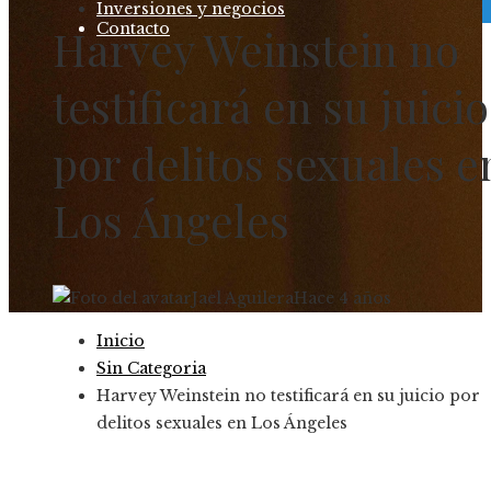
Inversiones y negocios
Contacto
Harvey Weinstein no
testificará en su juicio
por delitos sexuales e
Los Ángeles
Jael Aguilera
Hace 4 años
Inicio
Sin Categoria
Harvey Weinstein no testificará en su juicio por
delitos sexuales en Los Ángeles