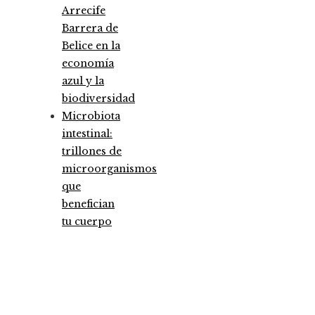
Arrecife
Barrera de
Belice en la
economía
azul y la
biodiversidad
Microbiota
intestinal:
trillones de
microorganismos
que
benefician
tu cuerpo
Entradas Recientes
Las megadquisiciones que marcaron hitos
financieros históricos