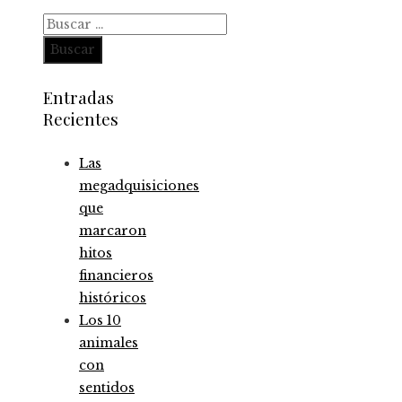
Buscar:
Entradas
Recientes
Las
megadquisiciones
que
marcaron
hitos
financieros
históricos
Los 10
animales
con
sentidos