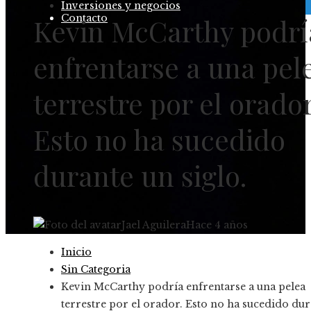
Inversiones y negocios
Contacto
Kevin McCarthy podrí
enfrentarse a una pel
terrestre por el orador
Esto no ha sucedido
durante un siglo.
Jael Aguilera
Hace 4 años
Inicio
Sin Categoria
Kevin McCarthy podría enfrentarse a una pelea
terrestre por el orador. Esto no ha sucedido dur