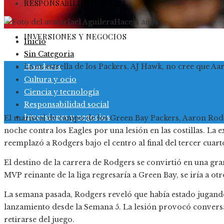
RESPONSABILIDAD SOCIAL
Jael Aguilera
Hace 4 años
INVERSIONES Y NEGOCIOS
Inicio
Sin Categoria
La ex estrella de los Packers, AJ Hawk, no cree que A
Honduras
Cultura y ocio
Ciencia y tecnología
Responsabilidad social
Inversiones y negocios
El mariscal de campo de los Green Bay Packers, Aaron Rod
noche contra los Eagles por una lesión en las costillas. La
reemplazó a Rodgers bajo el centro al final del tercer cuart
El destino de la carrera de Rodgers se convirtió en una gra
MVP reinante de la liga regresaría a Green Bay, se iría a ot
La semana pasada, Rodgers reveló que había estado jugand
lanzamiento desde la Semana 5. La lesión provocó convers
retirarse del juego.