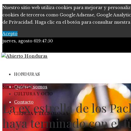
Nuestro sitio web utiliza cookies para mejorar y personaliz
cookies de terceros como Google Adsense, Google Analytics o
de Privacidad. Haga clic en el botón para consultar nuestra 
Acepto
jueves, agosto 6
19:47:51
Política de Privacidad
Marco Legal del Sitio
HONDURAS
Sin Categoria
Quiénes somos
CULTURA Y OCIO
Contacto
La ex estrella de los Pa
CIENCIA Y TECNOLOGÍA
haya terminado con el f