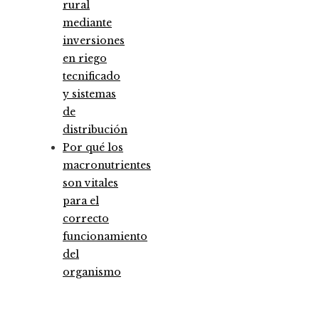
rural
mediante
inversiones
en riego
tecnificado
y sistemas
de
distribución
Por qué los
macronutrientes
son vitales
para el
correcto
funcionamiento
del
organismo
Entradas Recientes