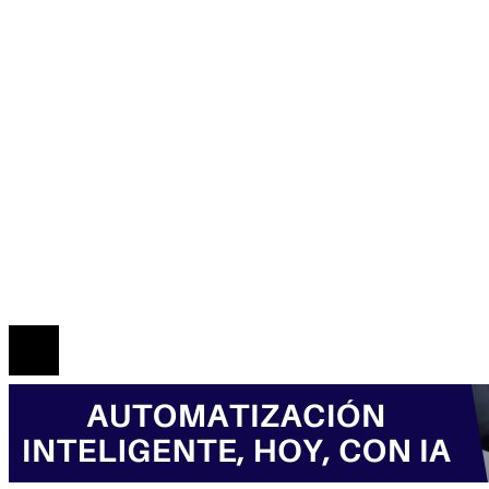
Honduras
Inversiones y negocios
Responsabilidad social
Mapa Del Sitio
Política de Privacidad
Marco Legal del Sitio
Quiénes somos
Contacto
© 2026 Todos los derechos reservados.