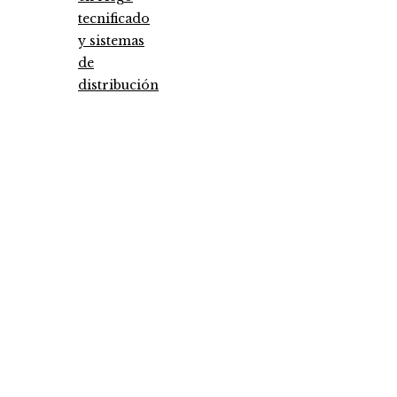
tecnificado
y sistemas
de
distribución
Entradas Recientes
Pruebas de conocimiento cero como herramien
clave para la seguridad y privacidad empresaria
Cómo la estabilidad de precios ayuda a fortalece
economía egipcia actual
Las piezas musicales con más versiones registra
en la industria
Categories
Ciencia y tecnología
Cultura y ocio