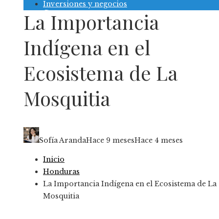
Inversiones y negocios
Contacto
La Importancia
Indígena en el
Ecosistema de La
Mosquitia
Sofía Aranda
Hace 9 meses
Hace 4 meses
Inicio
Honduras
La Importancia Indígena en el Ecosistema de La
Mosquitia