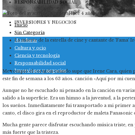
RESPONSABILIDAD SOCIAL
Jael Aguilera
Hace 4 años
INVERSIONES Y NEGOCIOS
Inicio
Sin Categoria
La muerte de la estrella de cine y cantante de ‘Fama’ 
Honduras
Cultura y ocio
Ciencia y tecnología
Responsabilidad social
Inversiones y negocios
Me rompió el corazón cuando supe que Irene Cara, quien p
este fin de semana a los 63 años. canción «Aquí por mi cuen
Aunque no he escuchado ni pensado en la canción en varias
salido a la superficie. Era un himno a la juventud, a la per
los sueños. Inmediatamente fui transportado a mi primer 
canto, el disco gira en el reproductor de maleta Panasonic 
Mucha gente parece disfrutar escuchando música triste, en
más fuerte que la tristeza.