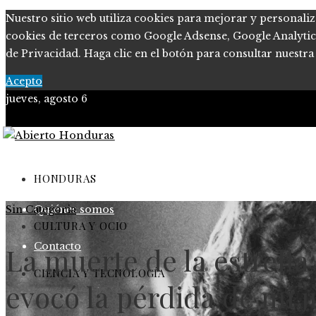
Nuestro sitio web utiliza cookies para mejorar y personaliz
cookies de terceros como Google Adsense, Google Analytics o
de Privacidad. Haga clic en el botón para consultar nuestra 
Acepto
jueves, agosto 6
Política de Privacidad
Marco Legal del Sitio
HONDURAS
Sin Categoria
Quiénes somos
CULTURA Y OCIO
Contacto
La muerte de la estrella
CIENCIA Y TECNOLOGÍA
evocó la pérdida de mi 