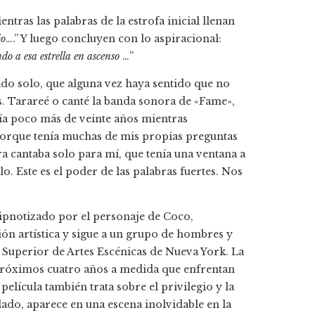
tras las palabras de la estrofa inicial llenan
jo
….” Y luego concluyen con lo aspiracional:
o a esa estrella en ascenso
…”
ido solo, que alguna vez haya sentido que no
s. Tarareé o canté la banda sonora de «Fame»,
ía poco más de veinte años mientras
orque tenía muchas de mis propias preguntas
a cantaba solo para mí, que tenía una ventana a
. Este es el poder de las palabras fuertes. Nos
hipnotizado por el personaje de Coco,
ión artística y sigue a un grupo de hombres y
 Superior de Artes Escénicas de Nueva York. La
s próximos cuatro años a medida que enfrentan
elícula también trata sobre el privilegio y la
do, aparece en una escena inolvidable en la