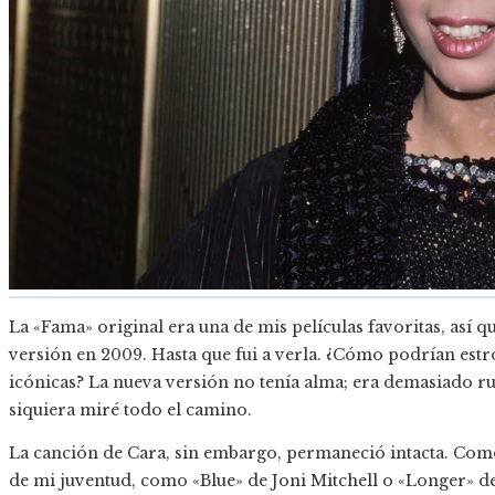
La «Fama» original era una de mis películas favoritas, así
versión en 2009. Hasta que fui a verla. ¿Cómo podrían estro
icónicas? La nueva versión no tenía alma; era demasiado r
siquiera miré todo el camino.
La canción de Cara, sin embargo, permaneció intacta. Com
de mi juventud, como «Blue» de Joni Mitchell o «Longer» d