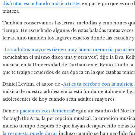
disfrutar escuchando música triste,
en parte porque es un d
tristeza.
También conservamos las letras, melodías y emociones que
tiempo. He escuchado algunas de estas baladas tantas vece
letras, sino también los lugares exactos donde las escuché 
«
Los adultos mayores tienen muy buena memoria para cier
escuchaban el mismo disco una y otra vez”, dijo la Dra. Kel
musical en la Universidad de Durham en el Reino Unido, a l
que te traiga recuerdos de esa época en la que estabas tenie
Daniel Levitin, el autor de «
Así es tu cerebro con la música
música de nuestra adolescencia está fundamentalmente ligada
adolescentes de hoy cuando sean adultos mayores.
Dentro
pacientes con demencia
Según un estudio del North
through the Arts, la percepción musical, la emoción music
mucho tiempo después de que hayan desaparecido otras fo
la respuesta puede durar
incluso cuando se han perdido func