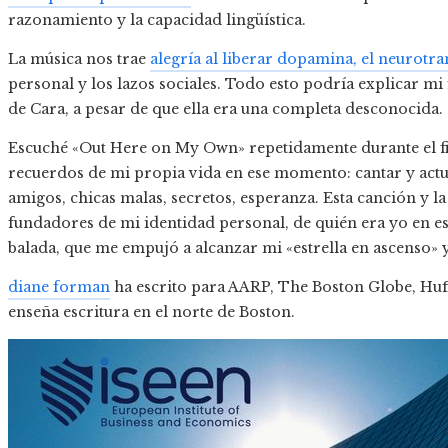
razonamiento y la capacidad lingüística.
La música nos trae
alegría al liberar dopamina, el neurotr
personal y los lazos sociales. Todo esto podría explicar m
de Cara, a pesar de que ella era una completa desconocida.
Escuché «Out Here on My Own» repetidamente durante el f
recuerdos de mi propia vida en ese momento: cantar y actua
amigos, chicas malas, secretos, esperanza. Esta canción y la
fundadores de mi identidad personal, de quién era yo en e
balada, que me empujó a alcanzar mi «estrella en ascenso» 
diane forman
ha escrito para AARP, The Boston Globe, Huff
enseña escritura en el norte de Boston.