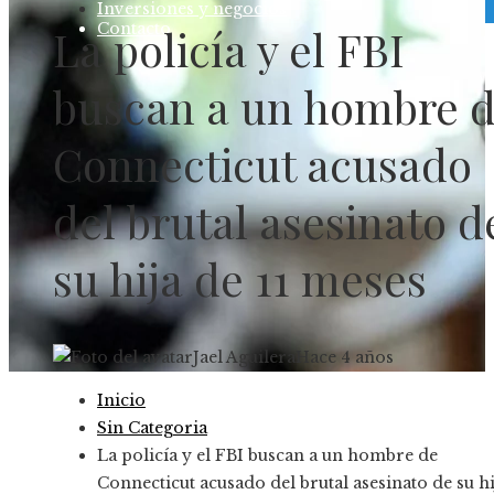
Inversiones y negocios
Contacto
La policía y el FBI
buscan a un hombre 
Connecticut acusado
del brutal asesinato d
su hija de 11 meses
Jael Aguilera
Hace 4 años
Inicio
Sin Categoria
La policía y el FBI buscan a un hombre de
Connecticut acusado del brutal asesinato de su hi