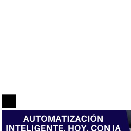
Cultura y ocio
Honduras
Inversiones y negocios
Responsabilidad social
Mapa Del Sitio
Política de Privacidad
Marco Legal del Sitio
Quiénes somos
Contacto
© 2026 Todos los derechos reservados.