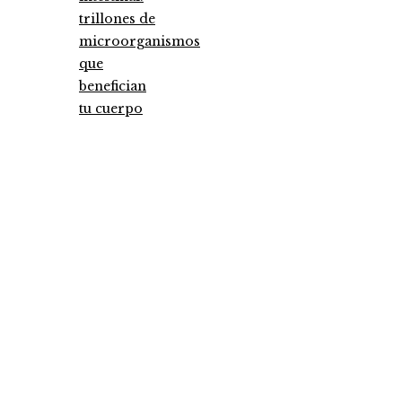
trillones de
microorganismos
que
benefician
tu cuerpo
Entradas Recientes
Las megadquisiciones que marcaron hitos
financieros históricos
Los 10 animales con sentidos más agudos para
detectar cambios en el ambiente
Análisis detallado de los fondos que marcaron 
antes y un después
Categories
Ciencia y tecnología