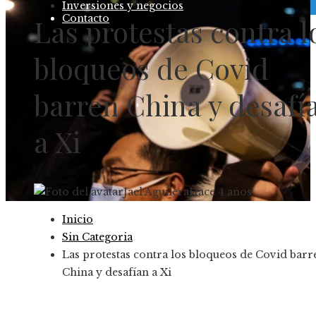
Inversiones y negocios
Contacto
Las protestas contra l
bloqueos de Covid
barren China y desafí
a Xi
Jael Aguilera
Hace 4 años
Inicio
Sin Categoria
Las protestas contra los bloqueos de Covid barr
China y desafían a Xi