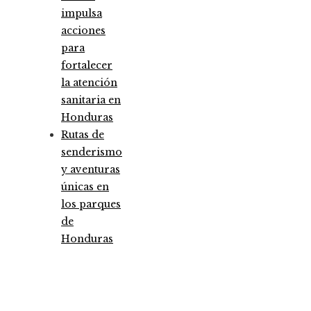
impulsa
acciones
para
fortalecer
la atención
sanitaria en
Honduras
Rutas de
senderismo
y aventuras
únicas en
los parques
de
Honduras
Entradas Recientes
Análisis detallado de los fondos que marcaron 