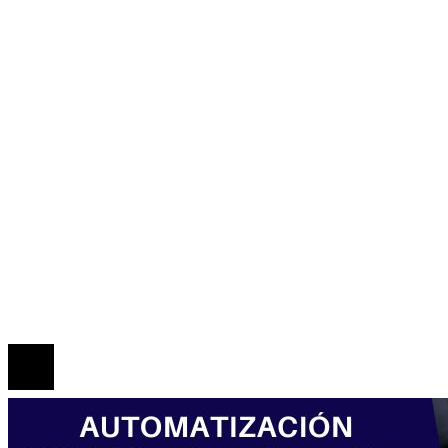
Ciencia y tecnología
Cultura y ocio
Honduras
Inversiones y negocios
Responsabilidad social
Mapa Del Sitio
Política de Privacidad
Marco Legal del Sitio
Quiénes somos
Contacto
© 2026 Todos los derechos reservados.