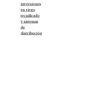
inversiones
en riego
tecnificado
y sistemas
de
distribución
Entradas Recientes
Pruebas de conocimiento cero como herramien
clave para la seguridad y privacidad empresaria
Cómo la estabilidad de precios ayuda a fortalece
economía egipcia actual
Las piezas musicales con más versiones registra
en la industria
Categories