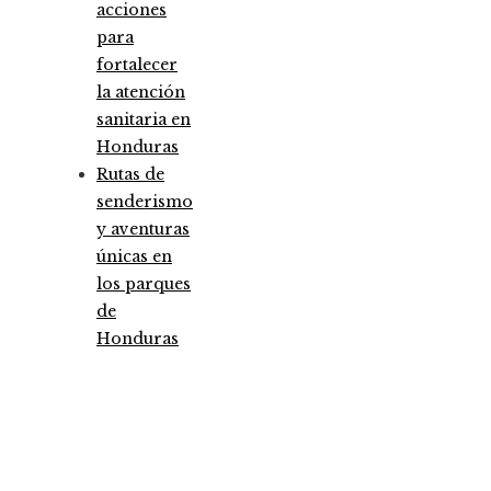
acciones
para
fortalecer
la atención
sanitaria en
Honduras
Rutas de
senderismo
y aventuras
únicas en
los parques
de
Honduras
Entradas Recientes
Análisis detallado de los fondos que marcaron 
antes y un después