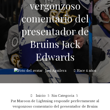
vergonzoso
comentario del
presentador de
Bruins Jack
Edwards
Jael Aguilera
Hace 4 años
Inicio
Sin Categoria
Pat Maroon de Lightning responde perfectamente al
vergonzoso comentario del presentador de Bruins