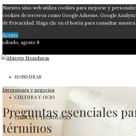
Nuestro sitio web utiliza cookies para mejorar y personaliz
cookies de terceros como Google Adsense, Google Analytics o
de Privacidad. Haga clic en el botón para consultar nuestra 
Acepto
sábado, agosto 8
Política de Privacidad
Marco Legal del Sitio
HONDURAS
Inversiones y negocios
Quiénes somos
CULTURA Y OCIO
Contacto
Preguntas esenciales pa
CIENCIA Y TECNOLOGÍA
términos