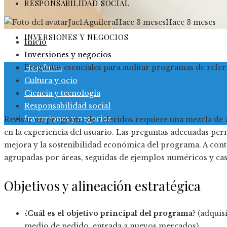
RESPONSABILIDAD SOCIAL
Jael Aguilera
Hace 3 meses
Hace 3 meses
INVERSIONES Y NEGOCIOS
Inicio
Inversiones y negocios
Preguntas esenciales para auditar programas de refer
Honduras
Cultura y ocio
Ciencia y tecnología
Responsabilidad social
Inversiones y negocios
Revisar un programa de referidos requiere una mezcla de an
en la experiencia del usuario. Las preguntas adecuadas per
mejora y la sostenibilidad económica del programa. A cont
agrupadas por áreas, seguidas de ejemplos numéricos y casos
Objetivos y alineación estratégica
¿Cuál es el objetivo principal del programa?
(adquisi
medio de pedido, entrada a nuevos mercados).