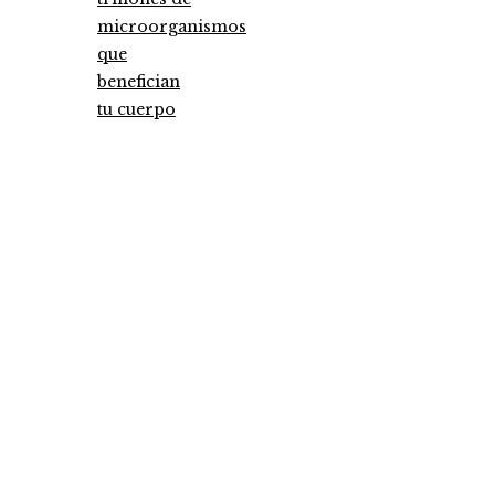
microorganismos
que
benefician
tu cuerpo
Entradas Recientes
Las megadquisiciones que marcaron hitos
financieros históricos
Los 10 animales con sentidos más agudos para
detectar cambios en el ambiente
Análisis detallado de los fondos que marcaron 
antes y un después
Categories
Ciencia y tecnología
Cultura y ocio