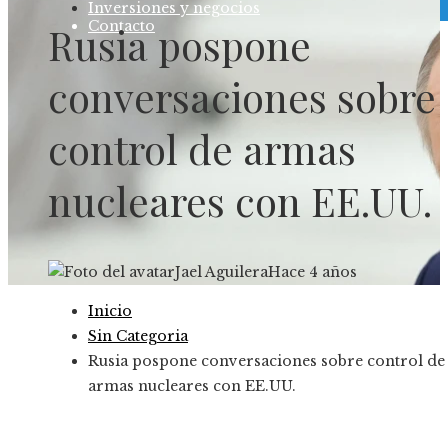
Inversiones y negocios
Contacto
Rusia pospone
conversaciones sobre
control de armas
nucleares con EE.UU.
Jael Aguilera
Hace 4 años
Inicio
Sin Categoria
Rusia pospone conversaciones sobre control de
armas nucleares con EE.UU.