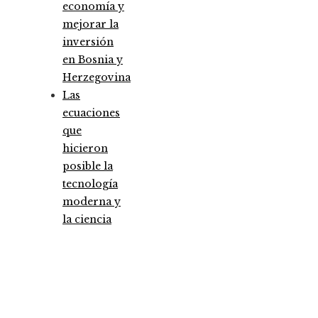
economía y
mejorar la
inversión
en Bosnia y
Herzegovina
Las
ecuaciones
que
hicieron
posible la
tecnología
moderna y
la ciencia
Entradas Recientes
Análisis detallado de los fondos que marcaron 
antes y un después