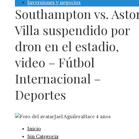
Inversiones y negocios
Contacto
Southampton vs. Asto
Villa suspendido por
dron en el estadio,
video – Fútbol
Internacional –
Deportes
Jael Aguilera
Hace 4 años
Inicio
Sin Categoria