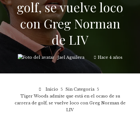
golf, se vuelve loco
con Greg Norman
de LIV
Jael Aguilera
Hace 4 años
Inicio
Sin Categoria
Tiger Woods admite que está en el ocaso de su
carrera de golf, se vuelve loco con Greg Norman de
LIV