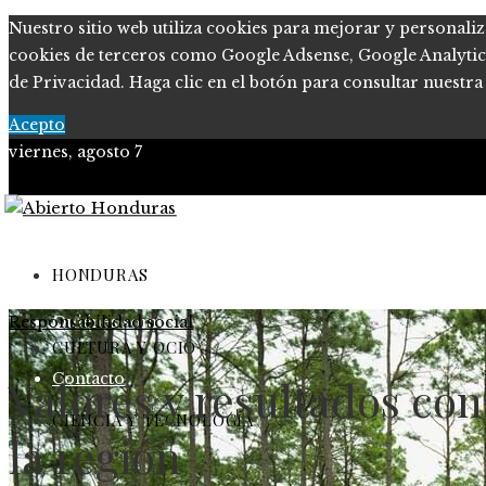
Nuestro sitio web utiliza cookies para mejorar y personaliz
cookies de terceros como Google Adsense, Google Analytics o
de Privacidad. Haga clic en el botón para consultar nuestra 
Acepto
viernes, agosto 7
Política de Privacidad
Marco Legal del Sitio
HONDURAS
Responsabilidad social
Quiénes somos
CULTURA Y OCIO
Contacto
Valores y resultados con
CIENCIA Y TECNOLOGÍA
la región