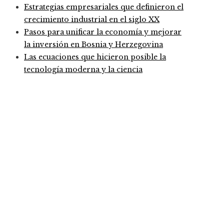
Estrategias empresariales que definieron el
crecimiento industrial en el siglo XX
Pasos para unificar la economía y mejorar
la inversión en Bosnia y Herzegovina
Las ecuaciones que hicieron posible la
tecnología moderna y la ciencia
Entradas Recientes
Análisis detallado de los fondos que marcaron un ant
Pruebas de conocimiento cero como herramienta clav
Estocolmo 1972 y el inicio de la diplomacia ambiental
Categories
Ciencia y tecnología
Cultura y ocio
Honduras