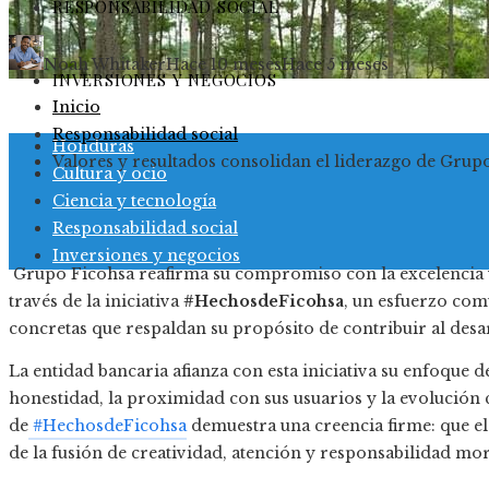
RESPONSABILIDAD SOCIAL
Noah Whitaker
Hace 10 meses
Hace 5 meses
INVERSIONES Y NEGOCIOS
Inicio
Responsabilidad social
Honduras
Valores y resultados consolidan el liderazgo de Grup
Cultura y ocio
Ciencia y tecnología
Responsabilidad social
Inversiones y negocios
Grupo Ficohsa reafirma su compromiso con la excelencia y 
través de la iniciativa
#HechosdeFicohsa
, un esfuerzo com
concretas que respaldan su propósito de contribuir al des
La entidad bancaria afianza con esta iniciativa su enfoque 
honestidad, la proximidad con sus usuarios y la evolución c
de
#HechosdeFicohsa
demuestra una creencia firme: que el
de la fusión de creatividad, atención y responsabilidad mor