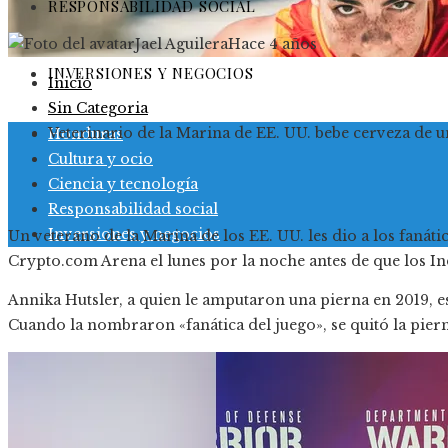
RESPONSABILIDAD SOCIAL
Jael Aguilera
Hace 4 años
INVERSIONES Y NEGOCIOS
Inicio
Sin Categoria
Veterinario de la Marina de EE. UU. bebe cerveza de u
Honduras
Cultura y ocio
Ciencia y tecnología
Responsabilidad social
Inversiones y negocios
Un veterano de la Marina de los EE. UU. les dio a los fanát
Crypto.com Arena el lunes por la noche antes de que los In
Annika Hutsler, a quien le amputaron una pierna en 2019, es
Cuando la nombraron «fanática del juego», se quitó la pier