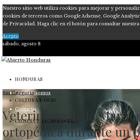
Nuestro sitio web utiliza cookies para mejorar y personaliz
cookies de terceros como Google Adsense, Google Analytics o
de Privacidad. Haga clic en el botón para consultar nuestra 
Acepto
sábado, agosto 8
Política de Privacidad
Marco Legal del Sitio
HONDURAS
Sin Categoria
Quiénes somos
CULTURA Y OCIO
Contacto
Veterinario de la Marin
CIENCIA Y TECNOLOGÍA
ortopédica durante un p