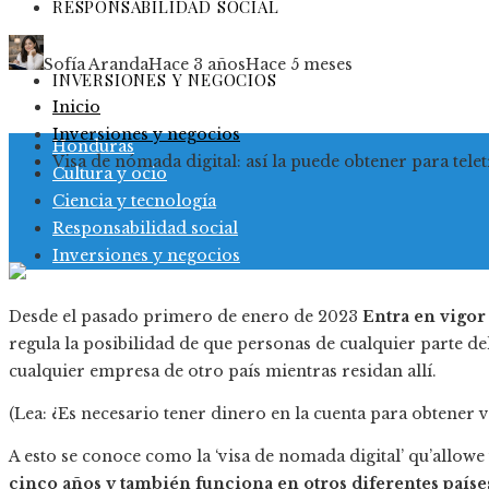
RESPONSABILIDAD SOCIAL
Sofía Aranda
Hace 3 años
Hace 5 meses
INVERSIONES Y NEGOCIOS
Inicio
Inversiones y negocios
Honduras
Visa de nómada digital: así la puede obtener para telet
Cultura y ocio
Ciencia y tecnología
Responsabilidad social
Inversiones y negocios
Desde el pasado primero de enero de 2023
Entra en vigor 
regula la posibilidad de que personas de cualquier parte 
cualquier empresa de otro país mientras residan allí.
(Lea: ¿Es necesario tener dinero en la cuenta para obtener vi
A esto se conoce como la ‘visa de nomada digital’ qu’allow
cinco años y también funciona en otros diferentes paíse