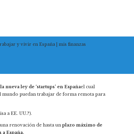
rabajar y vivir en España | mis finanzas
la nueva ley de ‘startups’ en España
el cual
del mundo puedan trabajar de forma remota para
sa a EE. UU.?).
e una renovación de hasta un
plazo máximo de
s a España.