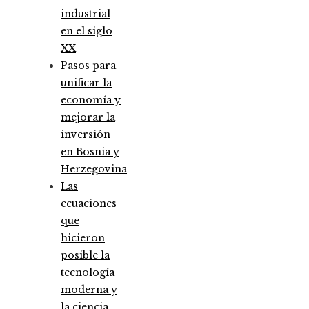
industrial
en el siglo
XX
Pasos para
unificar la
economía y
mejorar la
inversión
en Bosnia y
Herzegovina
Las
ecuaciones
que
hicieron
posible la
tecnología
moderna y
la ciencia