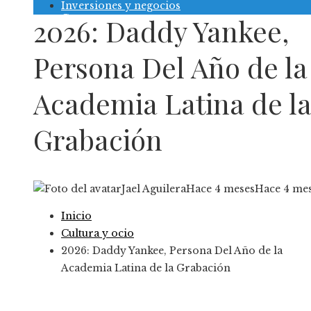
Inversiones y negocios
Contacto
2026: Daddy Yankee,
Persona Del Año de la
Academia Latina de l
Grabación
Jael Aguilera
Hace 4 meses
Hace 4 me
Inicio
Cultura y ocio
2026: Daddy Yankee, Persona Del Año de la
Academia Latina de la Grabación