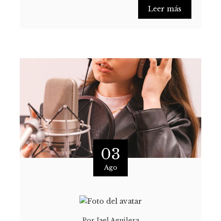
Leer más
03
Ago
Por
Jael Aguilera