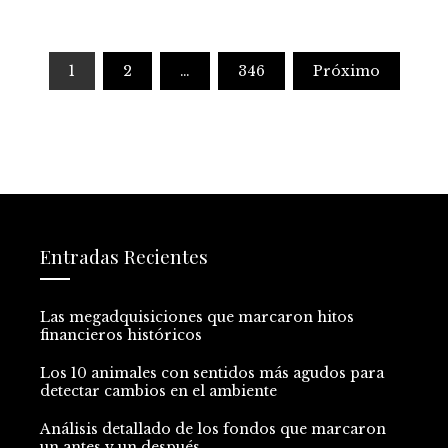
Paginación
1
2
…
346
Próximo
de
entradas
Entradas Recientes
Las megadquisiciones que marcaron hitos
financieros históricos
Los 10 animales con sentidos más agudos para
detectar cambios en el ambiente
Análisis detallado de los fondos que marcaron
un antes y un después