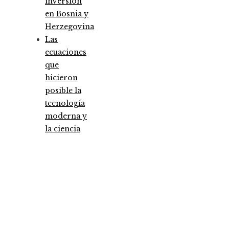
inversión
en Bosnia y
Herzegovina
Las
ecuaciones
que
hicieron
posible la
tecnología
moderna y
la ciencia
Entradas Recientes
Análisis detallado de los fondos que marcaron 
antes y un después
Pruebas de conocimiento cero como herramien
clave para la seguridad y privacidad empresaria