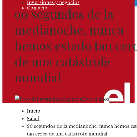
Inversiones y negocios
Contacto
90 segundos de la
medianoche, nunca
hemos estado tan cer
de una catástrofe
mundial
Jael Aguilera
Hace 4 años
Inicio
Salud
90 segundos de la medianoche, nunca hemos es
tan cerca de una catástrofe mundial