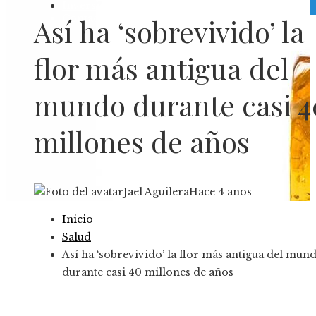
Inversiones y negocios
Contacto
Así ha ‘sobrevivido’ la
flor más antigua del
mundo durante casi 4
millones de años
Jael Aguilera
Hace 4 años
Inicio
Salud
Así ha ‘sobrevivido’ la flor más antigua del mun
durante casi 40 millones de años