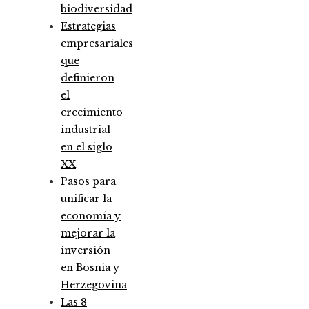
biodiversidad
Estrategias
empresariales
que
definieron
el
crecimiento
industrial
en el siglo
XX
Pasos para
unificar la
economía y
mejorar la
inversión
en Bosnia y
Herzegovina
Las 8