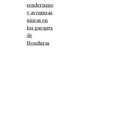
senderismo
y aventuras
únicas en
los parques
de
Honduras
Entradas Recientes
Análisis detallado de los fondos que marcaron 
antes y un después
Pruebas de conocimiento cero como herramien
clave para la seguridad y privacidad empresaria
Cómo la estabilidad de precios ayuda a fortalece
economía egipcia actual
Categories