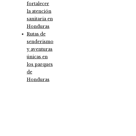
fortalecer
la atención
sanitaria en
Honduras
Rutas de
senderismo
y aventuras
únicas en
los parques
de
Honduras
Entradas Recientes
Análisis detallado de los fondos que marcaron 
antes y un después
Pruebas de conocimiento cero como herramien
clave para la seguridad y privacidad empresaria