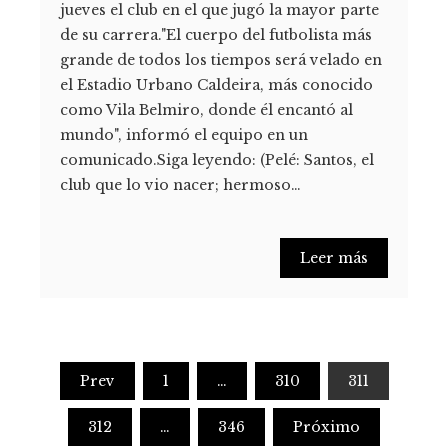
jueves el club en el que jugó la mayor parte
de su carrera."El cuerpo del futbolista más
grande de todos los tiempos será velado en
el Estadio Urbano Caldeira, más conocido
como Vila Belmiro, donde él encantó al
mundo", informó el equipo en un
comunicado.Siga leyendo: (Pelé: Santos, el
club que lo vio nacer; hermoso…
Leer más
Paginación
Prev
1
…
310
311
de
312
…
346
Próximo