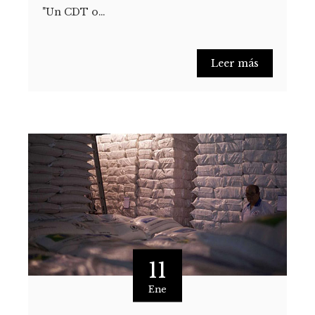
"Un CDT o…
Leer más
11
Ene