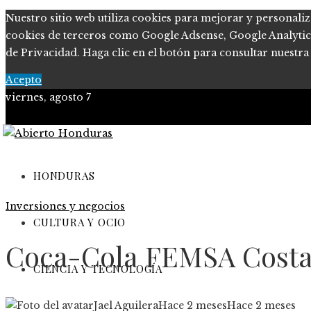
Nuestro sitio web utiliza cookies para mejorar y personaliz
cookies de terceros como Google Adsense, Google Analytics o
de Privacidad. Haga clic en el botón para consultar nuestra 
Acepto
viernes, agosto 7
Política de Privacidad
Marco Legal del Sitio
HONDURAS
Inversiones y negocios
Quiénes somos
CULTURA Y OCIO
Contacto
Coca-Cola FEMSA Costa Ri
CIENCIA Y TECNOLOGÍA
Jael Aguilera
Hace 2 meses
Hace 2 meses