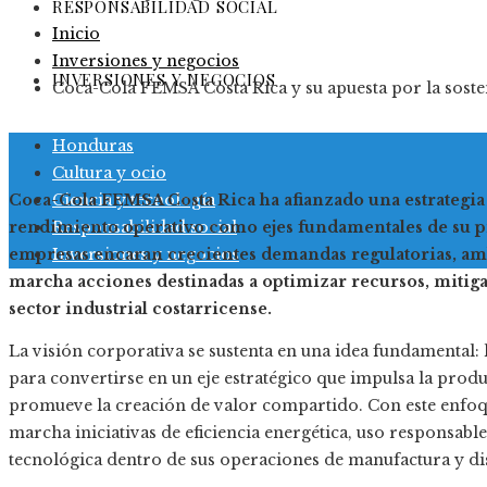
RESPONSABILIDAD SOCIAL
Inicio
Inversiones y negocios
INVERSIONES Y NEGOCIOS
Coca-Cola FEMSA Costa Rica y su apuesta por la sosten
Honduras
Cultura y ocio
Ciencia y tecnología
Coca-Cola FEMSA Costa Rica ha afianzado una estrategia
Responsabilidad social
rendimiento operativo como ejes fundamentales de su pr
Inversiones y negocios
empresas encaran crecientes demandas regulatorias, ambi
marcha acciones destinadas a optimizar recursos, mitiga
sector industrial costarricense.
La visión corporativa se sustenta en una idea fundamental: l
para convertirse en un eje estratégico que impulsa la produ
promueve la creación de valor compartido. Con este enfo
marcha iniciativas de eficiencia energética, uso responsab
tecnológica dentro de sus operaciones de manufactura y di