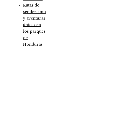
Rutas de
senderismo
y aventuras
únicas en
los parques
de
Honduras
Entradas Recientes
Análisis detallado de los fondos que marcaron 
antes y un después
Pruebas de conocimiento cero como herramien
clave para la seguridad y privacidad empresaria
Cómo la estabilidad de precios ayuda a fortalece
economía egipcia actual
Categories