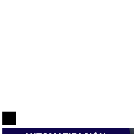
Ciencia y tecnología
Cultura y ocio
Honduras
Inversiones y negocios
Responsabilidad social
Mapa Del Sitio
Política de Privacidad
Marco Legal del Sitio
Quiénes somos
Contacto
© 2026 Todos los derechos reservados.