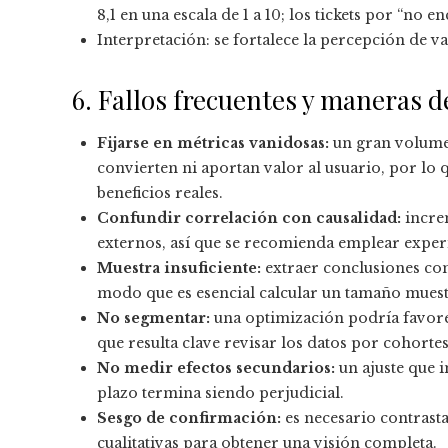
8,1 en una escala de 1 a 10; los tickets por “no 
Interpretación: se fortalece la percepción de v
6. Fallos frecuentes y maneras d
Fijarse en métricas vanidosas:
un gran volumen
convierten ni aportan valor al usuario, por lo 
beneficios reales.
Confundir correlación con causalidad:
incre
externos, así que se recomienda emplear experi
Muestra insuficiente:
extraer conclusiones con
modo que es esencial calcular un tamaño muest
No segmentar:
una optimización podría favorec
que resulta clave revisar los datos por cohortes
No medir efectos secundarios:
un ajuste que 
plazo termina siendo perjudicial.
Sesgo de confirmación:
es necesario contrast
cualitativas para obtener una visión completa.