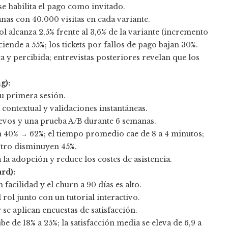
 se habilita el pago como invitado.
nas con 40.000 visitas en cada variante.
l alcanza 2,5% frente al 3,6% de la variante (incremento
iende a 55%; los tickets por fallos de pago bajan 30%.
a y percibida; entrevistas posteriores revelan que los
g):
su primera sesión.
 contextual y validaciones instantáneas.
uevos y una prueba A/B durante 6 semanas.
 un 40% → 62%; el tiempo promedio cae de 8 a 4 minutos;
istro disminuyen 45%.
 la adopción y reduce los costes de asistencia.
rd):
facilidad y el churn a 90 días es alto.
ol junto con un tutorial interactivo.
se aplican encuestas de satisfacción.
be de 18% a 25%; la satisfacción media se eleva de 6,9 a