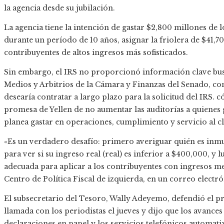
la agencia desde su jubilación.
La agencia tiene la intención de gastar $2,800 millones de 
durante un período de 10 años, asignar la friolera de $41,7
contribuyentes de altos ingresos más sofisticados.
Sin embargo, el IRS no proporcionó información clave busc
Medios y Arbitrios de la Cámara y Finanzas del Senado, co
desearía contratar a largo plazo para la solicitud del IRS.
promesa de Yellen de no aumentar las auditorías a quienes
planea gastar en operaciones, cumplimiento y servicio al cli
«Es un verdadero desafío: primero averiguar quién es inm
para ver si su ingreso real (real) es inferior a $400,000, y l
adecuada para aplicar a los contribuyentes con ingresos me
Centro de Política Fiscal de izquierda, en un correo electró
El subsecretario del Tesoro, Wally Adeyemo, defendió el p
llamada con los periodistas el jueves y dijo que los avances
declaraciones en papel y los servicios telefónicos automat