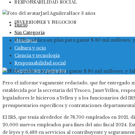
RESPONSABILIDAD SOCIAL
Jael Aguilera
Hace 3 años
INVERSIONES Y NEGOCIOS
Inicio
Sin Categoria
El IRS publica un plan para gastar $ 80 mil millones, y 
Honduras
Cultura y ocio
Ciencia y tecnología
Responsabilidad social
Inversiones y negocios
Pero el informe vagamente redactado, que fue entregado má
establecida por la secretaria del Tesoro, Janet Yellen, resp
legisladores le hicieron a Yellen y a los funcionarios del 
presupuestarios específicos y contrataciones departamental
El IRS, que tenía alrededor de 78,700 empleados en 2021, d
20,000 nuevos empleados para fines del año fiscal 2024. Est
de leyes y 6,489 en servicios al contribuyente y segurament