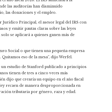
el año fiscal 2023. El IRS aumentará la
nde las auditorías han disminuido
io, las donaciones y el empleo.
 Jurídico Principal, el asesor legal del IRS con
sos y emitir pautas claras sobre las leyes
a solo se aplicará a quienes ganen más de
guro Social o que tienen una pequeña empresa
 Quitamos eso de la mesa”, dijo Werfel.
e
un estudio de Stanford publicado a principios
nos tienen de tres a cinco veces más
én dijo que crearía un equipo en el año fiscal
la ley recaen de manera desproporcionada en
ación tributaria por género, raza y edad.