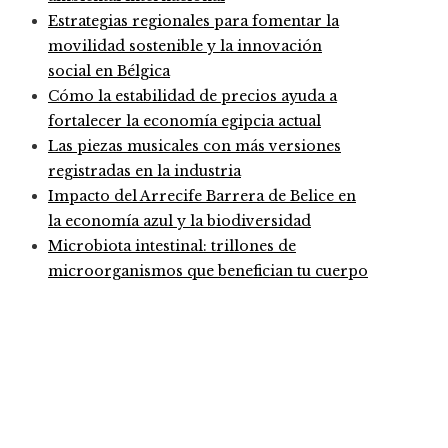
Estrategias regionales para fomentar la
movilidad sostenible y la innovación
social en Bélgica
Cómo la estabilidad de precios ayuda a
fortalecer la economía egipcia actual
Las piezas musicales con más versiones
registradas en la industria
Impacto del Arrecife Barrera de Belice en
la economía azul y la biodiversidad
Microbiota intestinal: trillones de
microorganismos que benefician tu cuerpo
Entradas Recientes
Las megadquisiciones que marcaron hitos financieros
Los 10 animales con sentidos más agudos para detect
Análisis detallado de los fondos que marcaron un ant