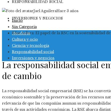
RESPONSABILIDAD SOCIAL
Jael Aguilera
Hace 3 años
INVERSIONES Y NEGOCIOS
Inicio
Sin Categoria
Elías Asfura: El papel de la RSC en la sostenibilidad
Honduras
Cultura y ocio
Ciencia y tecnología
Responsabilidad social
Inversiones y negocios
La responsabilidad social 
de cambio
La responsabilidad social empresarial (RSE) se ha converti
económico sostenible y la preservación de los recursos nat
relevancia de que las compañías asuman su responsabilidad 
través de sus actividades económicas. La RSE abarca distint