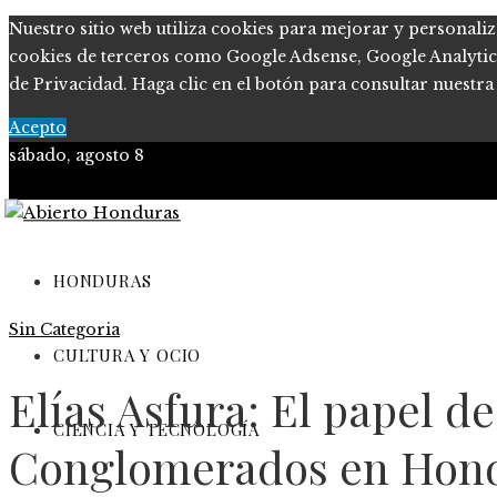
Nuestro sitio web utiliza cookies para mejorar y personaliz
cookies de terceros como Google Adsense, Google Analytics o
de Privacidad. Haga clic en el botón para consultar nuestra 
Acepto
sábado, agosto 8
Política de Privacidad
Marco Legal del Sitio
HONDURAS
Sin Categoria
Quiénes somos
CULTURA Y OCIO
Contacto
Elías Asfura: El papel de
CIENCIA Y TECNOLOGÍA
Conglomerados en Hon