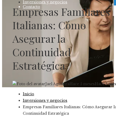
Inversiones y negocios
Contacto
Empresas Familiares
Italianas: Cómo
Asegurar la
Continuidad
Estratégica
Jael Aguilera
Hace 5 meses
Hace 5 mes
Inicio
Inversiones y negocios
Empresas Familiares Italianas: Cómo Asegurar l
Continuidad Estratégica