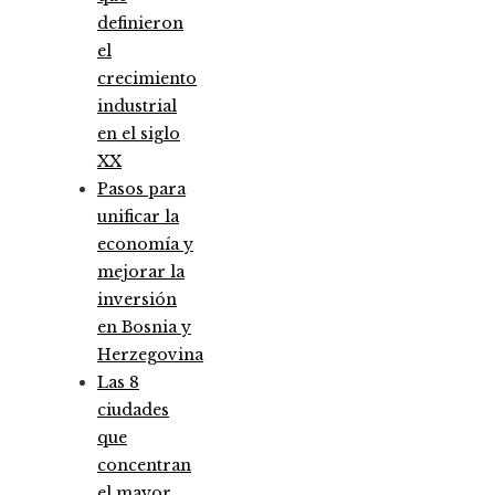
definieron
el
crecimiento
industrial
en el siglo
XX
Pasos para
unificar la
economía y
mejorar la
inversión
en Bosnia y
Herzegovina
Las 8
ciudades
que
concentran
el mayor