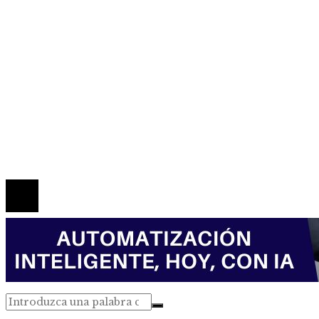
Inversiones y negocios
Responsabilidad social
Mapa Del Sitio
Política de Privacidad
Marco Legal del Sitio
Quiénes somos
Contacto
© 2026 Todos los derechos reservados.