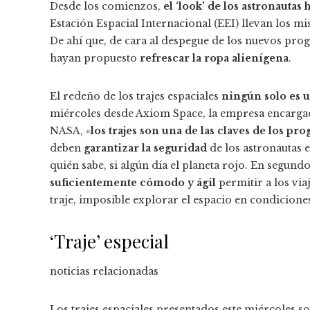
Desde los comienzos,
el ‘look’ de los astronauta
Estación Espacial Internacional (EEI) llevan los mi
De ahí que, de cara al despegue de los nuevos prog
hayan propuesto
refrescar la ropa alienígena
.
El redeño de los trajes espaciales
ningún solo es u
miércoles desde Axiom Space, la empresa encargada
NASA, «
los trajes son una de las claves de los p
deben
garantizar la seguridad
de los astronautas 
quién sabe, si algún día el planeta rojo. En segund
suficientemente cómodo y ágil
permitir a los via
traje, imposible explorar el espacio en condicione
‘Traje’ especial
noticias relacionadas
Los trajes espaciales presentados este miércoles s