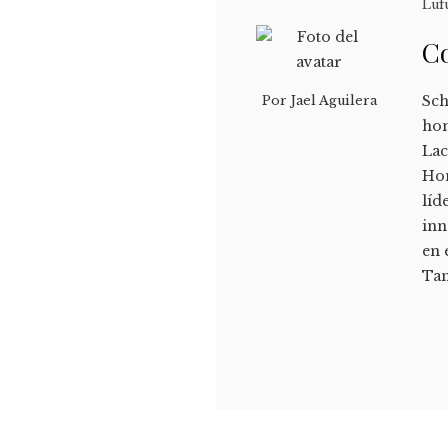
Luf
Co
Sch
Por
Jael Aguilera
hon
Lac
Hon
líd
inn
en 
Ta