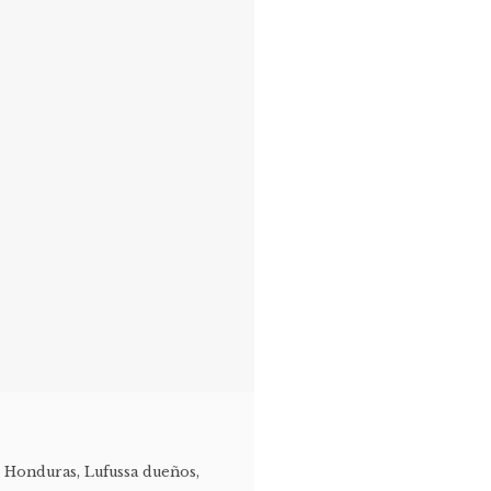
e Honduras
,
Lufussa dueños
,