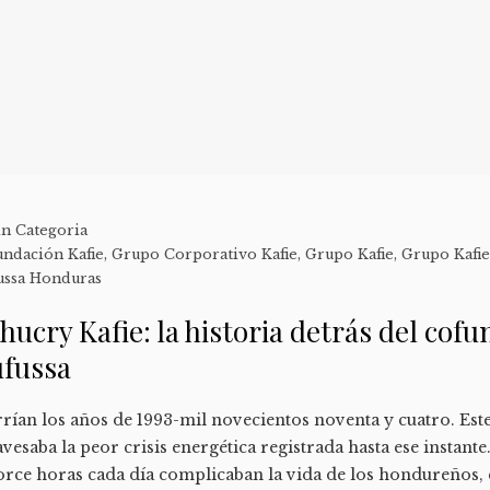
in Categoria
undación Kafie
,
Grupo Corporativo Kafie
,
Grupo Kafie
,
Grupo Kafi
ussa Honduras
hucry Kafie: la historia detrás del cof
ufussa
rían los años de 1993-mil novecientos noventa y cuatro. Es
avesaba la peor crisis energética registrada hasta ese instant
orce horas cada día complicaban la vida de los hondureños,