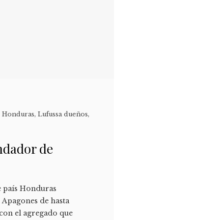
e Honduras
,
Lufussa dueños
,
undador de
te país Honduras
e. Apagones de hasta
 con el agregado que