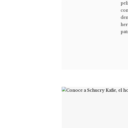
pel
con
dem
her
pat