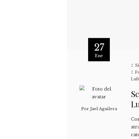
27
Ene
S
F
Luf
Sc
L
Por
Jael Aguilera
Cor
atr
cat