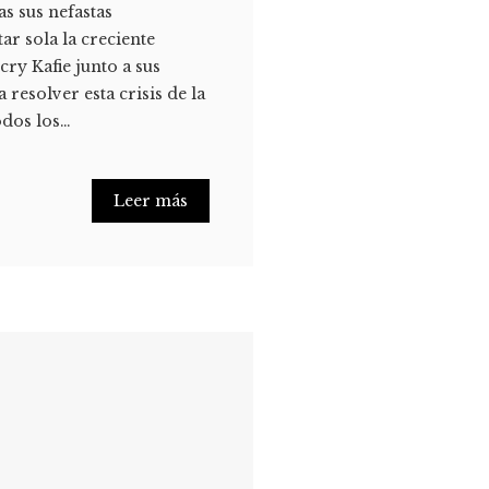
s sus nefastas
r sola la creciente
ry Kafie junto a sus
esolver esta crisis de la
odos los…
Leer más