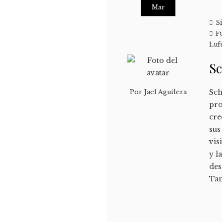
Mar
S
F
Luf
Sc
Sch
Por
Jael Aguilera
pro
cre
sus
vis
y l
des
Tam