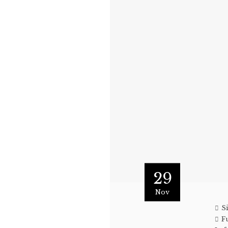
29
Nov
S
F