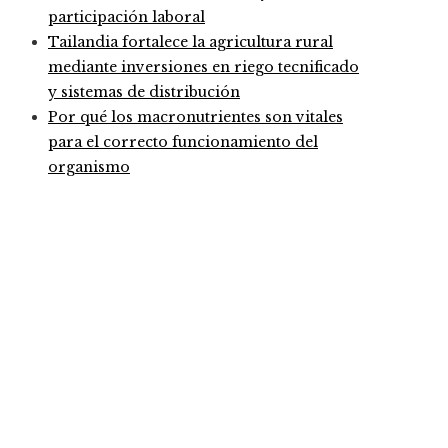
participación laboral
Tailandia fortalece la agricultura rural
mediante inversiones en riego tecnificado
y sistemas de distribución
Por qué los macronutrientes son vitales
para el correcto funcionamiento del
organismo
Entradas Recientes
Cómo la estabilidad de precios ayuda a fortalecer la 
Las piezas musicales con más versiones registradas en
Impacto del Arrecife Barrera de Belice en la economía
Categories
Ciencia y tecnología
Cultura y ocio