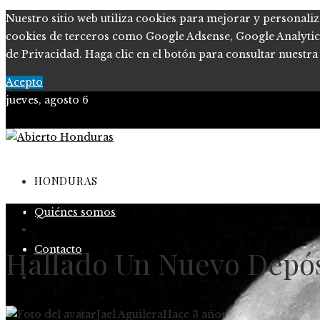
Nuestro sitio web utiliza cookies para mejorar y personaliz
cookies de terceros como Google Adsense, Google Analytics o
de Privacidad. Haga clic en el botón para consultar nuestra 
Acepto
jueves, agosto 6
Política de Privacidad
Marco Legal del Sitio
HONDURAS
Salud
Quiénes somos
CULTURA Y OCIO
Contacto
Hallado Un Nuevo Depós
CIENCIA Y TECNOLOGÍA
Jael Aguilera
Hace 3 años