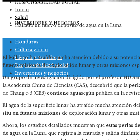
RESPONSABILIDAD SOCIAL
Inicio
Salud
INVERSIONES Y NEGOCIOS
Hallado un nuevo depósito de agua en la Luna
Honduras
Cultura y ocio
Ciencia y tecnología
El hallazgo ha atraído mucha atención debido a su potencial 
Responsabilidad social
futuras misiones de exploración lunar y otras misiones esp
Inversiones y negocios
Un grupo de investigación dirigido por el profesor HU Sen,
la Academia China de Ciencias (CAS), descubrió que la
perl
de Chang’e-5 (CE5)
contiene agua
según publica en la revist
El agua de la superficie lunar ha atraído mucha atención de
situ en futuras misiones
de exploración lunar y otras misi
Ahora, los estudios detallados muestran que
estas perlas 
de agua
en la Luna, que registra la entrada y salida dinámic