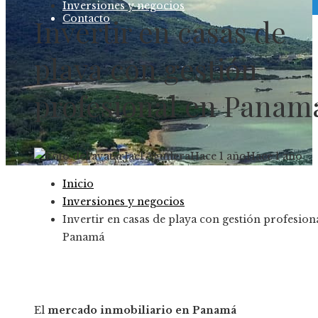
Inversiones y negocios
Contacto
Invertir en casas de
playa con gestión
profesional en Panam
Jael Aguilera
Hace 1 año
Hace 1 año
Inicio
Inversiones y negocios
Invertir en casas de playa con gestión profesion
Panamá
El
mercado inmobiliario en Panamá