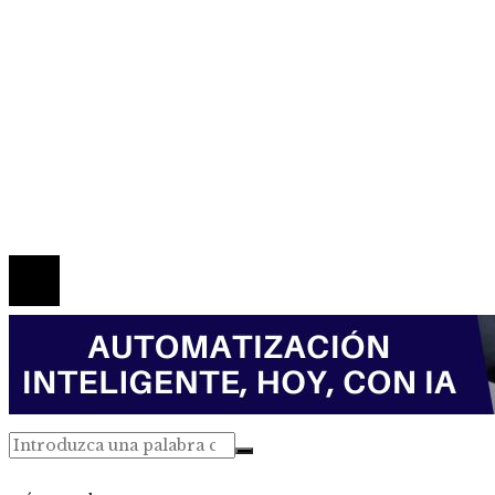
Responsabilidad social
Mapa Del Sitio
Política de Privacidad
Marco Legal del Sitio
Quiénes somos
Contacto
© 2026 Todos los derechos reservados.